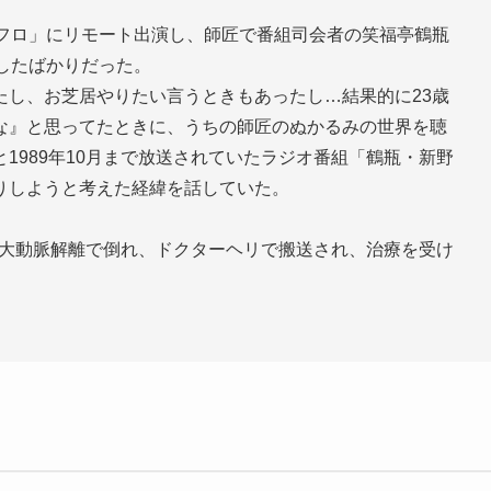
フロ」にリモート出演し、師匠で番組司会者の笑福亭鶴瓶
したばかりだった。
たし、お芝居やりたい言うときもあったし…結果的に23歳
な』と思ってたときに、うちの師匠のぬかるみの世界を聴
1989年10月まで放送されていたラジオ番組「鶴瓶・新野
りしようと考えた経緯を話していた。
じ大動脈解離で倒れ、ドクターヘリで搬送され、治療を受け