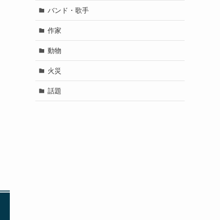
バンド・歌手
作家
動物
火災
話題