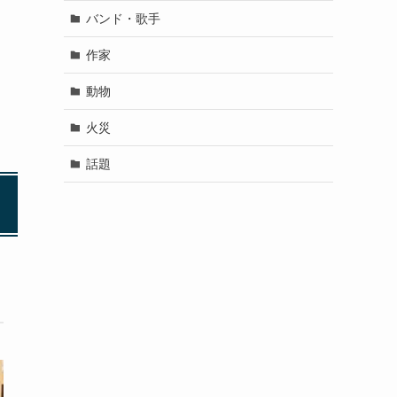
バンド・歌手
作家
動物
火災
話題