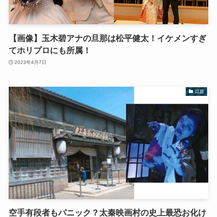
【画像】玉木碧アナの旦那は松平健太！イケメンすぎ
てホリプロにも所属！
2023年4月7日
話題
空手有段者もパニック？太秦映画村の史上最恐お化け